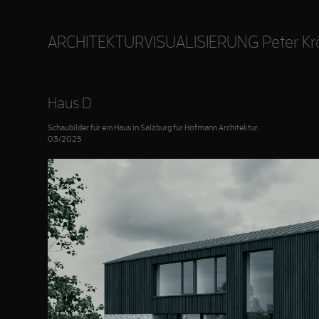
ARCHITEKTURVISUALISIERUNG Peter Krö
Haus D
Schaubilder für ein Haus in Salzburg für Hofmann Architektur.
03/2025